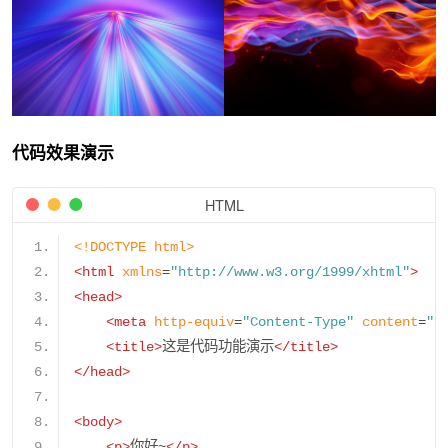
代码效果演示
HTML
<!DOCTYPE html>
<html
xmlns
=
"http://www.w3.org/1999/xhtml"
>
<head>
<meta
http-equiv
=
"Content-Type"
content
=
"t
<title>
这是代码功能演示
</title>
</head>
<body>
<p>
你好~
</p>