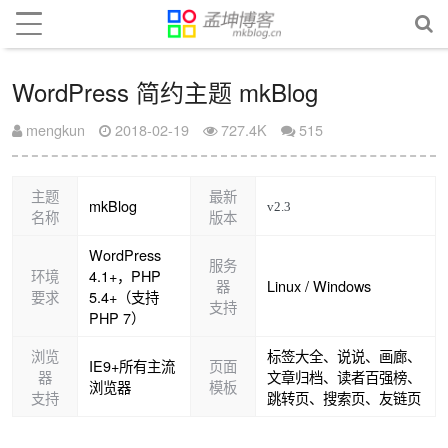
WordPress 简约主题 mkBlog
mengkun
2018-02-19
727.4K
515
主题
最新
mkBlog
名称
版本
WordPress
服务
环境
4.1+，PHP
器
Linux / Windows
要求
5.4+（支持
支持
PHP 7）
浏览
标签大全、说说、画廊、
IE9+所有主流
页面
器
文章归档、读者百强榜、
浏览器
模板
支持
跳转页、搜索页、友链页