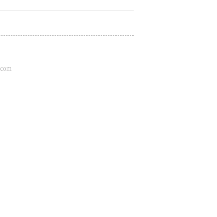
¥ 9.99
¥ 1.10
¥ 6.66
¥ 1.00
com
¥ 0.01
¥ 0.01
¥ 1.00
¥ 0.03
¥ 1.00
¥ 0.10
¥ 0.10