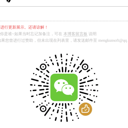
付宝
借鉴样式youcann.club(*天梦)
信
*秋
再进行更新展示。还请谅解！
信
*奏
你是谁~如果当时忘记加备注，可在
本博客留言板
说明
信
苦逼学生党 支持一下(*k)
曾进行过赞助，但未出现在列表里，请发送邮件至 mengkunsoft@qq.
信
*孩
信
^*^
信
*c
信
揉*.
信
*驲
信
S*i
信
*魏