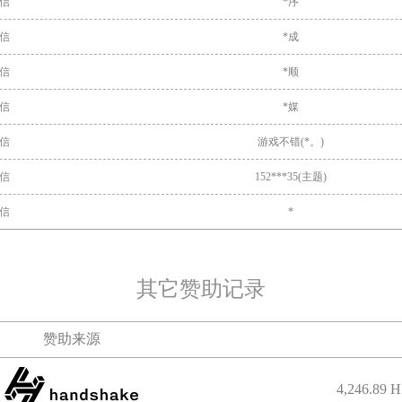
信
*序
信
*成
信
*顺
信
*媒
信
游戏不错(*。)
信
152***35(主题)
信
*
信
坤哥.QQ同意一下(*子)
付宝
**旺
其它赞助记录
信
*在
赞助来源
信
*长
信
云闪付聚合码(Ws)
4,246.89 