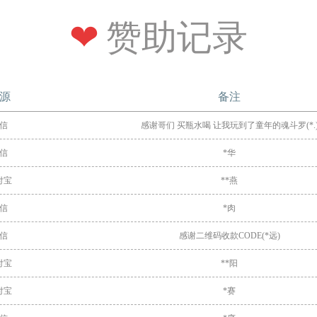
❤赞助记录
源
备注
信
感谢哥们 买瓶水喝 让我玩到了童年的魂斗罗(*.
信
*华
付宝
**燕
信
*肉
信
感谢二维码收款CODE(*远)
付宝
**阳
付宝
*赛