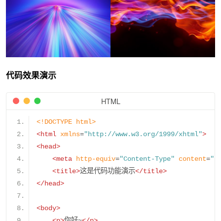
代码效果演示
HTML
<!DOCTYPE html>
<html
xmlns
=
"http://www.w3.org/1999/xhtml"
>
<head>
<meta
http-equiv
=
"Content-Type"
content
=
"t
<title>
这是代码功能演示
</title>
</head>
<body>
<p>
你好~
</p>