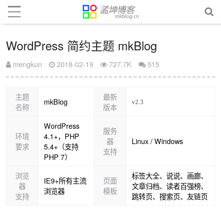
WordPress 简约主题 mkBlog
mengkun
2018-02-19
727.7K
515
主题
最新
mkBlog
名称
版本
WordPress
服务
环境
4.1+，PHP
器
Linux / Windows
要求
5.4+（支持
支持
PHP 7）
浏览
标签大全、说说、画廊、
IE9+所有主流
页面
器
文章归档、读者百强榜、
浏览器
模板
支持
跳转页、搜索页、友链页