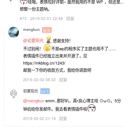
哇哦，表情包好评耶~ 虽然我用的不是 WP ，但还是...
想整一份主题呐。
#73
2019-02-01 22:48
回复
mengkun
站长
@初夏阳光
感谢支持！
不过别闹！
不是wp的程序买了主题也用不了……
表情插件已经独立出来并开源了，见
https://mkblog.cn/1243/
邮我一下你的收款方式，我给你退款吧
2019-02-02 08:32
回复
初夏阳光
Lv 1
@mengkun
emm..那好叭，真•良心博主哇 ⊙ω⊙。5分
钟后给你发邮件。我去看表情插件啦
2019-02-02 21:19
回复