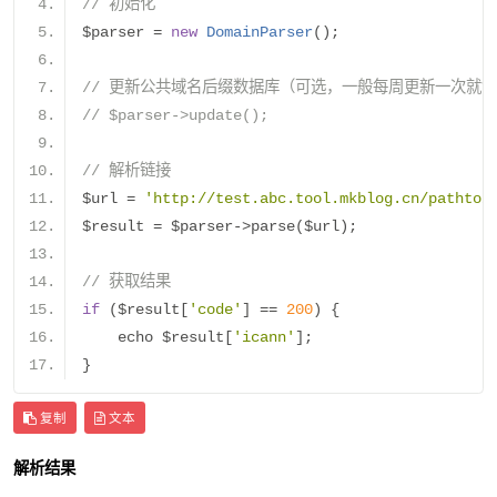
// 初始化
$parser 
=
new
DomainParser
();
// 更新公共域名后缀数据库（可选，一般每周更新一次就
// $parser->update();
// 解析链接
$url 
=
'http://test.abc.tool.mkblog.cn/pathto/
$result 
=
 $parser
->
parse
(
$url
);
// 获取结果
if
(
$result
[
'code'
]
==
200
)
{
    echo $result
[
'icann'
];
}
复制
文本
解析结果