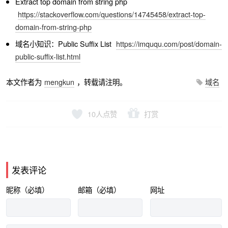
Extract top domain from string php
https://stackoverflow.com/questions/14745458/extract-top-
domain-from-string-php
域名小知识：Public Suffix List
https://imququ.com/post/domain-
public-suffix-list.html
本文作者为
mengkun
，转载请注明。
域名
10
人点赞
打赏
发表评论
昵称（必填）
邮箱（必填）
网址