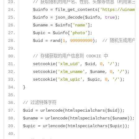
// 获取随机的用户名、性别、头像等信息（利用第三方 
    $uinfo 
=
 file_get_contents
(
'https://uiname
    $uinfo 
=
 json_decode
(
$uinfo
,
true
);
    $uname 
=
 $uinfo
[
'name'
];
    $upic 
=
 $uinfo
[
'photo'
];
    $uid 
=
 rand
(
1
,
999999999
);
// 随机生成用户I
// 存储获取的用户信息到 COOKIE 中
    setcookie
(
'xlm_uid'
,
 $uid
,
0
,
'/'
);
    setcookie
(
'xlm_uname'
,
 $uname
,
0
,
'/'
);
    setcookie
(
'xlm_upic'
,
 $upic
,
0
,
'/'
);
}
// 过滤特殊字符
$uid 
=
 urlencode
(
htmlspecialchars
(
$uid
));
$uname 
=
 urlencode
(
htmlspecialchars
(
$uname
));
$upic 
=
 urlencode
(
htmlspecialchars
(
$upic
));