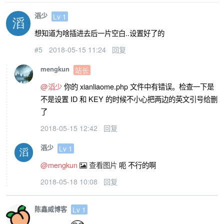
滔少
Lv 1
想知道为啥插进去后一片空白..设置好了的
#5
2018-05-15 11:24
回复
mengkun
站长
@滔少
你的 xianliaome.php 文件中有错误。检查一下是
不是设置 ID 和 KEY 的时候不小心把两边的英文引号给删
了
2018-05-15 12:42
回复
滔少
Lv 1
@mengkun
查看图片
呃 不行的啊
2018-05-18 10:08
回复
陈鑫威博客
Lv 1