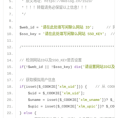
 * 原文地址：https://mkblog.cn/1523/
 * ！！！转载请务必保留以上信息！！！
 */
$web_id 
=
'请在此处填写闲聊么网站 ID'
;
// 网
$sso_key 
=
'请在此处填写闲聊么网站 SSO_KEY'
;
// 
/*********************************************
// 检测网站ID以及SSO_KEY是否设置
if
(!
$web_id 
||
!
$sso_key
)
die
(
'请设置网站ID以及SS
// 获取模拟用户信息
if
(
isset
(
$_COOKIE
[
'xlm_uid'
]))
{
// 从 CO
    $uid 
=
 $_COOKIE
[
'xlm_uid'
];
    $uname 
=
 isset
(
$_COOKIE
[
'xlm_uname'
])?
 $_C
    $upic 
=
 isset
(
$_COOKIE
[
'xlm_upic'
])?
 $_COO
}
else
{