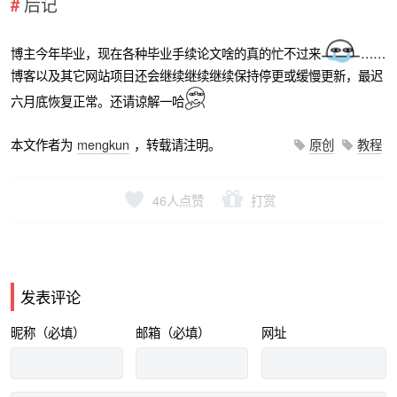
后记
博主今年毕业，现在各种毕业手续论文啥的真的忙不过来
……
博客以及其它网站项目还会继续继续继续保持停更或缓慢更新，最迟
六月底恢复正常。还请谅解一哈
本文作者为
mengkun
，转载请注明。
原创
教程
46
人点赞
打赏
发表评论
昵称（必填）
邮箱（必填）
网址