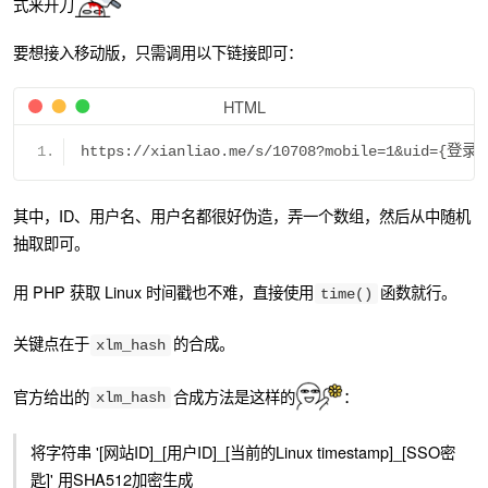
式来开刀
要想接入移动版，只需调用以下链接即可：
HTML
https://xianliao.me/s/10708?mobile=1&uid
其中，ID、用户名、用户名都很好伪造，弄一个数组，然后从中随机
抽取即可。
用 PHP 获取 Linux 时间戳也不难，直接使用
函数就行。
time()
关键点在于
的合成。
xlm_hash
官方给出的
合成方法是这样的
：
xlm_hash
将字符串 '[网站ID]_[用户ID]_[当前的Linux timestamp]_[SSO密
匙]' 用SHA512加密生成