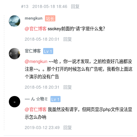
#13
2018-05-18 18:46
回复
mengkun
站长
@官仁博客
ssokey前面的“请”字是什么鬼？
2018-05-18 20:01
回复
官仁博客
Lv 1
@mengkun
~~哈 ，你一说才发现，之前检查好几遍都没
注意~~。。那个打开的时候怎么有广告呢，我看你上面这
个演示的没有广告
2018-05-18 20:31
回复
---- ん ☆物ミ
Lv 1
@官仁博客
我虽然没有请字，但网页显示php文件没法显
示怎么办呐
2019-03-12 23:49
回复