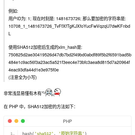
例如:
用户ID为: 1; 现在时刻是: 1481673726; 那么要加密的字符串是:
10708_1_1481673726_TvFfXfTgKJXfoYucFwVqzqU7dwKFnbd
L
使用SHA512加密后生成的xlm_hash是:
750825d2ae30419526d47db7bd2f49bd0abdf89f5b2f6591bad5b
484e1c9ac56f3a23ac5a521f3eec4e73bfc3aea8d815d7a20964f
4eac93dfa44d1e3e975f0e
(注意全为小写)
非常浅显易懂有木有
在 PHP 中，SHA512加密的方法如下：
PHP
hash
(
'sha512'
,
'原始字符串'
)