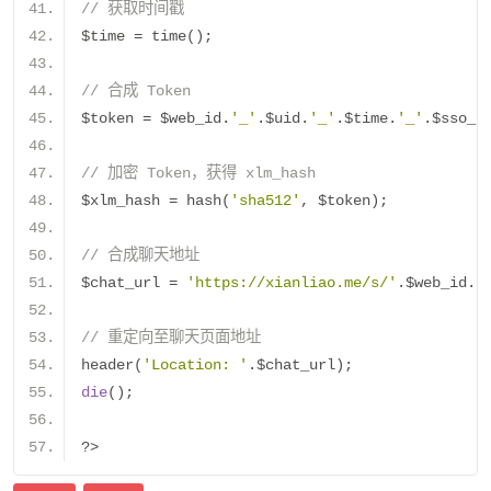
// 获取时间戳
$time 
=
 time
();
// 合成 Token
$token 
=
 $web_id
.
'_'
.
$uid
.
'_'
.
$time
.
'_'
.
$sso_k
// 加密 Token，获得 xlm_hash
$xlm_hash 
=
 hash
(
'sha512'
,
 $token
);
// 合成聊天地址
$chat_url 
=
'https://xianliao.me/s/'
.
$web_id
.
'
// 重定向至聊天页面地址
header
(
'Location: '
.
$chat_url
);
die
();
?>