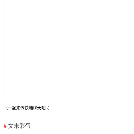
（一起来愉快地聊天吧~）
文末彩蛋