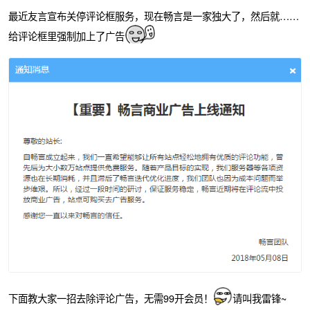
最近友言宣布关停评论框服务，现在畅言是一家独大了，然后就……
给评论框里强制加上了广告
下面教大家一招去除评论广告，无需99开会员！
请叫我雷锋~