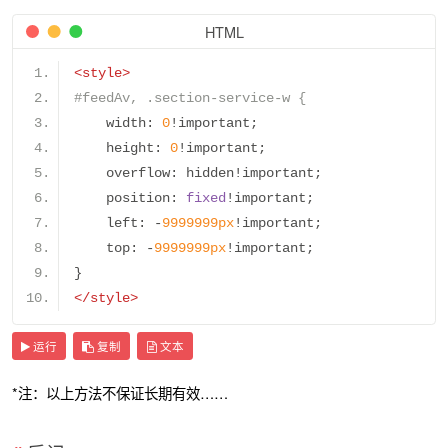
HTML
<style>
#feedAv, .section-service-w {
    width
:
0
!
important
;
    height
:
0
!
important
;
    overflow
:
 hidden
!
important
;
    position
:
fixed
!
important
;
    left
:
-
9999999px
!
important
;
    top
:
-
9999999px
!
important
;
}
</style>
运行
复制
文本
*注：以上方法不保证长期有效……