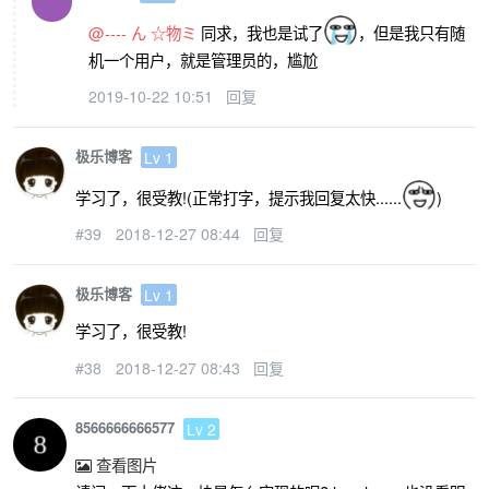
@---- ん ☆物ミ
同求，我也是试了
，但是我只有随
机一个用户，就是管理员的，尴尬
2019-10-22 10:51
回复
极乐博客
Lv 1
学习了，很受教!(正常打字，提示我回复太快......
)
#39
2018-12-27 08:44
回复
极乐博客
Lv 1
学习了，很受教!
#38
2018-12-27 08:43
回复
8566666666577
Lv 2
查看图片