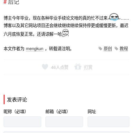
后记
博主今年毕业，现在各种毕业手续论文啥的真的忙不过来
……
博客以及其它网站项目还会继续继续继续保持停更或缓慢更新，最迟
六月底恢复正常。还请谅解一哈
本文作者为
mengkun
，转载请注明。
原创
教程
46
人点赞
打赏
发表评论
昵称（必填）
邮箱（必填）
网址