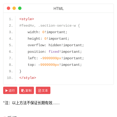
HTML
<style>
#feedAv, .section-service-w {
    width
:
0
!
important
;
    height
:
0
!
important
;
    overflow
:
 hidden
!
important
;
    position
:
fixed
!
important
;
    left
:
-
9999999px
!
important
;
    top
:
-
9999999px
!
important
;
}
</style>
运行
复制
文本
*注：以上方法不保证长期有效……