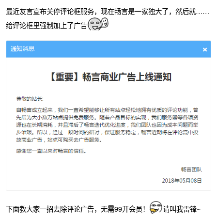
最近友言宣布关停评论框服务，现在畅言是一家独大了，然后就……
给评论框里强制加上了广告
下面教大家一招去除评论广告，无需99开会员！
请叫我雷锋~