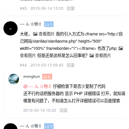
#45
2019-06-14 13:03
回复
---- ん ☆物ミ
Lv 1
大佬，
查看图片
我的引入方式为<iframe src="http://自
己网站/xianliao/xianliaome.php" height="500"
width="100%" frameborder="1"></iframe> 也改了php:
查看图片
但是还是这样是怎么回事呢？
查看图片
#44
2019-03-13 09:43
回复
mengkun
站长
@---- ん ☆物ミ
仔细检查下是否少复制了代码
还不行的话把服务器的 显示 PHP 详细错误 打开，就知道
哪里有问题了，不知道怎么打开详细错误可以百度搜索
2019-03-14 19:22
回复
---- ん ☆物ミ
Lv 1