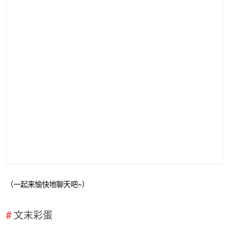
（一起来愉快地聊天吧~）
文末彩蛋