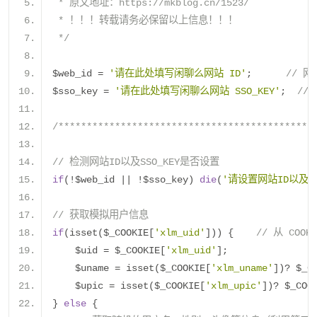
 * 原文地址：https://mkblog.cn/1523/
 * ！！！转载请务必保留以上信息！！！
 */
$web_id 
=
'请在此处填写闲聊么网站 ID'
;
// 网
$sso_key 
=
'请在此处填写闲聊么网站 SSO_KEY'
;
// 
/*********************************************
// 检测网站ID以及SSO_KEY是否设置
if
(!
$web_id 
||
!
$sso_key
)
die
(
'请设置网站ID以及SS
// 获取模拟用户信息
if
(
isset
(
$_COOKIE
[
'xlm_uid'
]))
{
// 从 CO
    $uid 
=
 $_COOKIE
[
'xlm_uid'
];
    $uname 
=
 isset
(
$_COOKIE
[
'xlm_uname'
])?
 $_C
    $upic 
=
 isset
(
$_COOKIE
[
'xlm_upic'
])?
 $_COO
}
else
{