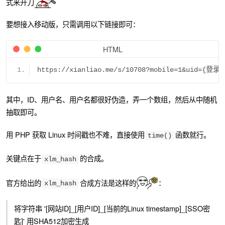
式来开刀
要想接入移动版，只需调用以下链接即可：
HTML
https://xianliao.me/s/10708?mobile=1&uid
其中，ID、用户名、用户名都很好伪造，弄一个数组，然后从中随机
抽取即可。
用 PHP 获取 Linux 时间戳也不难，直接使用
函数就行。
time()
关键点在于
的合成。
xlm_hash
官方给出的
合成方法是这样的
：
xlm_hash
将字符串 '[网站ID]_[用户ID]_[当前的Linux timestamp]_[SSO密
匙]' 用SHA512加密生成