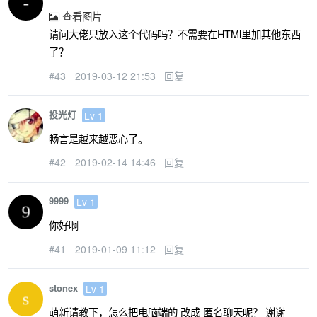
查看图片
请问大佬只放入这个代码吗？不需要在HTMl里加其他东西
了？
#43
2019-03-12 21:53
回复
投光灯
Lv 1
畅言是越来越恶心了。
#42
2019-02-14 14:46
回复
9999
Lv 1
你好啊
#41
2019-01-09 11:12
回复
stonex
Lv 1
萌新请教下，怎么把电脑端的 改成 匿名聊天呢？ 谢谢