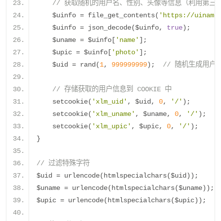
// 获取随机的用户名、性别、头像等信息（利用第三方 
    $uinfo 
=
 file_get_contents
(
'https://uiname
    $uinfo 
=
 json_decode
(
$uinfo
,
true
);
    $uname 
=
 $uinfo
[
'name'
];
    $upic 
=
 $uinfo
[
'photo'
];
    $uid 
=
 rand
(
1
,
999999999
);
// 随机生成用户I
// 存储获取的用户信息到 COOKIE 中
    setcookie
(
'xlm_uid'
,
 $uid
,
0
,
'/'
);
    setcookie
(
'xlm_uname'
,
 $uname
,
0
,
'/'
);
    setcookie
(
'xlm_upic'
,
 $upic
,
0
,
'/'
);
}
// 过滤特殊字符
$uid 
=
 urlencode
(
htmlspecialchars
(
$uid
));
$uname 
=
 urlencode
(
htmlspecialchars
(
$uname
));
$upic 
=
 urlencode
(
htmlspecialchars
(
$upic
));