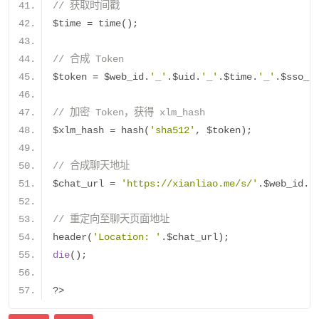
// 获取时间戳
$time 
=
 time
();
// 合成 Token
$token 
=
 $web_id
.
'_'
.
$uid
.
'_'
.
$time
.
'_'
.
$sso_k
// 加密 Token，获得 xlm_hash
$xlm_hash 
=
 hash
(
'sha512'
,
 $token
);
// 合成聊天地址
$chat_url 
=
'https://xianliao.me/s/'
.
$web_id
.
'
// 重定向至聊天页面地址
header
(
'Location: '
.
$chat_url
);
die
();
?>