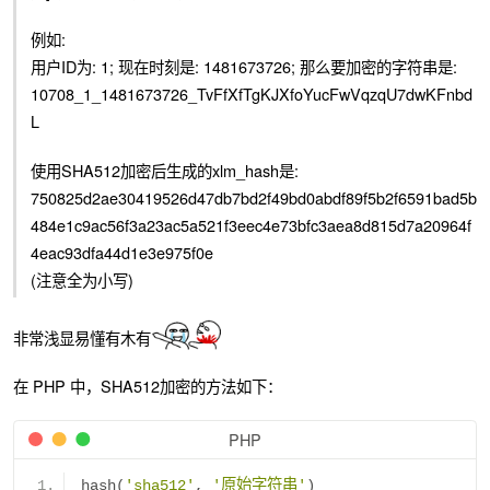
例如:
用户ID为: 1; 现在时刻是: 1481673726; 那么要加密的字符串是:
10708_1_1481673726_TvFfXfTgKJXfoYucFwVqzqU7dwKFnbd
L
使用SHA512加密后生成的xlm_hash是:
750825d2ae30419526d47db7bd2f49bd0abdf89f5b2f6591bad5b
484e1c9ac56f3a23ac5a521f3eec4e73bfc3aea8d815d7a20964f
4eac93dfa44d1e3e975f0e
(注意全为小写)
非常浅显易懂有木有
在 PHP 中，SHA512加密的方法如下：
PHP
hash
(
'sha512'
,
'原始字符串'
)