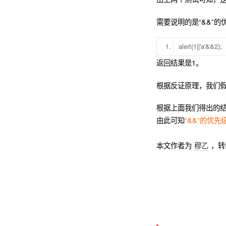
需要说明的是“&&”的
alert(1||'a'&&2);
返回结果是1。
根据反证原理，我们假设
根据上面我们得出的结论
由此可知
“&&”的优先级
本文作者为
穆乙
，转