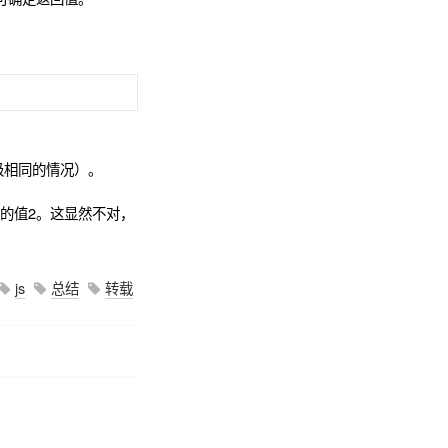
等级相同的情况）。
后面的值2。这显然不对，
js
总结
转载