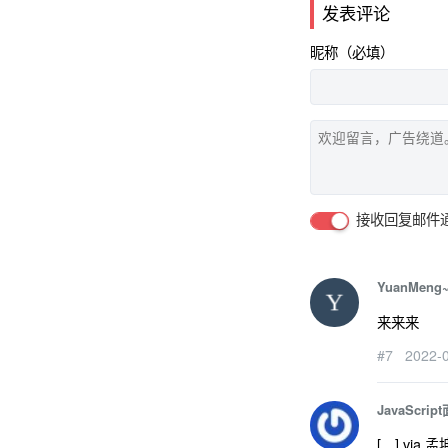
发表评论
昵称（必填）
接收回复邮件
YuanMeng
来来来
#7
2022-
JavaScr
[…] via 