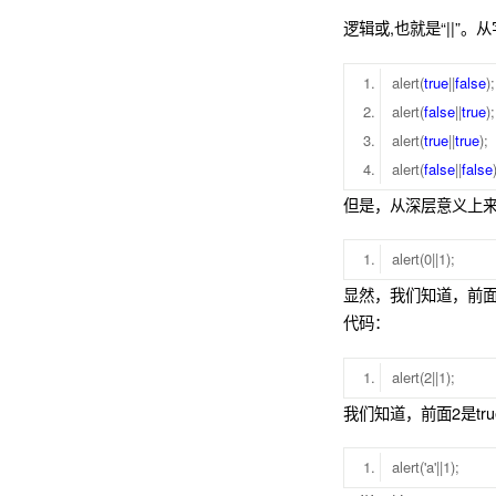
逻辑或,也就是“||”。从
alert(
true
||
false
alert(
false
||
true
alert(
true
||
true
alert(
false
||
false
但是，从深层意义上
alert(0||1);
显然，我们知道，前面0
代码：
alert(2||1);
我们知道，前面2是tr
alert('a'||1);