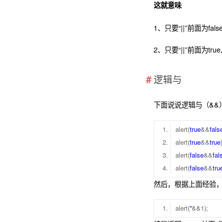
这就意味
1、只要“||”前面为fals
2、只要“||”前面为tru
逻辑与
下面说说逻辑与（&&）
alert(
true
&&
fals
alert(
true
&&
true
alert(
false
&&
fal
alert(
false
&&
tru
然后，根据上面经验，
alert(
''
&&1);