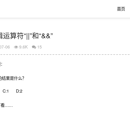
首页
逻辑运算符“||”和“&&”
07-06
9.6K
15
题：
 得到的结果是什么？
e C:1 D:2
下看……