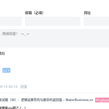
邮箱（必填）
网址
通知
~
Lv 1
09-10 00:13
回复
ipt面试题（36）：逻辑运算符的与跟非的返回值 – MakerBusiness.cn
Pingbac
孟坤博客via穆乙 […]