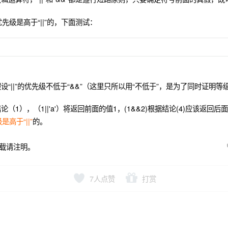
优先级是高于“||”的，下面测试：
“||”的优先级不低于“&&”（这里只所以用“不低于”，是为了同时证明
（1），（1||'a'）将返回前面的值1，(1&&2)根据结论(4)应该返回
是高于“||”
的。
载请注明。
7
人点赞
打赏