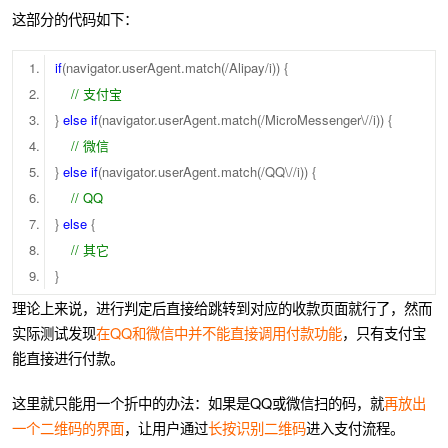
这部分的代码如下：
if
(navigator.userAgent.match(/Alipay/i)) {
// 支付宝
}
else
if
(navigator.userAgent.match(/MicroMessenger\//i)) {
// 微信
}
else
if
(navigator.userAgent.match(/QQ\//i)) {
// QQ
}
else
{
// 其它
}
理论上来说，进行判定后直接给跳转到对应的收款页面就行了，然而
实际测试发现
在QQ和微信中并不能直接调用付款功能
，只有支付宝
能直接进行付款。
这里就只能用一个折中的办法：如果是QQ或微信扫的码，就
再放出
一个二维码的界面
，让用户通过
长按识别二维码
进入支付流程。