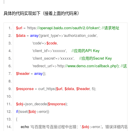
具体的代码实现如下（接着上面的代码来）
$url
= 'https:
//openapi.baidu.com/oauth/2.0/token'; //请求地址
$data
=
array
('grant_type'=>'authorization_code',
'code'=>
$code
,
'client_id'=>'xxxxxx',
//应用的API Key
'client_secret'=>'xxxxxx',
//应用的Secret Key
'redirect_uri'=>'http:
//www.demo.com/callback.php
$header
=
array
();
$response
= curl_https(
$url
,
$data
,
$header
, 5);
$obj
=json_decode(
$response
);
if
(isset(
$obj
->error))
{
echo
'与百度账号连接过程中出错：'.
$obj
->error.'。错误详细内容：