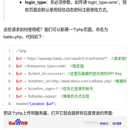
：非必须参数，如传递“login_type=sms”，授
login_type
权页面会默认使用短信动态密码注册登陆方式。
这些请求如何使用呢？我们可以新建一个php页面，命名为
baidu.php，代码如下：
<?php
$url
= 'https://openapi.baidu.com/oauth/2.0/authorize?';
//请求地址
$url
.='&response_type=code';
//固定值
$url
.= '&client_id=xxxxxxxx';
//这里后面跟的是应用的API Key
$url
.= '&redirect_uri=http://www.demo.com/callback.php';
//根据
$url
.= '&confirm_login=1';
//优先已登录的账号
$url
.= '&display=popup';
//弹窗的方式出现
header(
"Location: $url"
);
把这个php上传到服务器，打开它就会跳转到百度登录的界面: