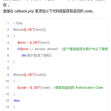
据
。
直接在 callback.php 里添加以下代码就能获取返回的 code。
<?php
if
(isset(
$_GET
['error']))
{
$error
=
$_GET
['error'];
if
(
$error
== 'access_denied')
//这个错误是因为用户中止了授权
die
('用户取消了授权');
}
if
(isset(
$_GET
['code']))
{
$code
=
$_GET
['code'];
//获取到返回的 Authorization Code
}
else
{