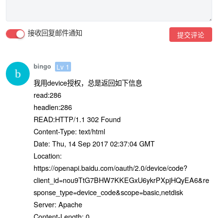
接收回复邮件通知
提交评论
bingo
Lv 1
我用device授权，总是返回如下信息
read:286
headlen:286
READ:HTTP/1.1 302 Found
Content-Type: text/html
Date: Thu, 14 Sep 2017 02:37:04 GMT
Location:
https://openapi.baidu.com/oauth/2.0/device/code?
client_id=nou9TtG7BHW7KKEGxU6ykrPXpjHQyEA6&re
sponse_type=device_code&scope=basic,netdisk
Server: Apache
Content-Length: 0