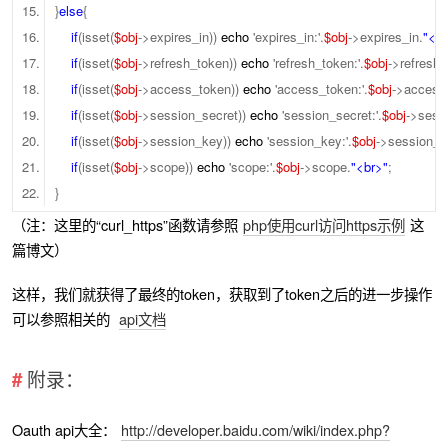
}
else
{
if
(isset(
$obj
->expires_in))
echo
'expires_in:'.
$obj
->expires_in.
"<b
if
(isset(
$obj
->refresh_token))
echo
'refresh_token:'.
$obj
->refresh_
if
(isset(
$obj
->access_token))
echo
'access_token:'.
$obj
->access
if
(isset(
$obj
->session_secret))
echo
'session_secret:'.
$obj
->sess
if
(isset(
$obj
->session_key))
echo
'session_key:'.
$obj
->session_k
if
(isset(
$obj
->scope))
echo
'scope:'.
$obj
->scope.
"<br>"
;
}
（注：这里的“curl_https”函数请参照
php使用curl访问https示例
这
篇博文）
这样，我们就获得了最终的token，获取到了token之后的进一步操作
可以参照相关的
api文档
附录：
Oauth api大全：
http://developer.baidu.com/wiki/index.php?