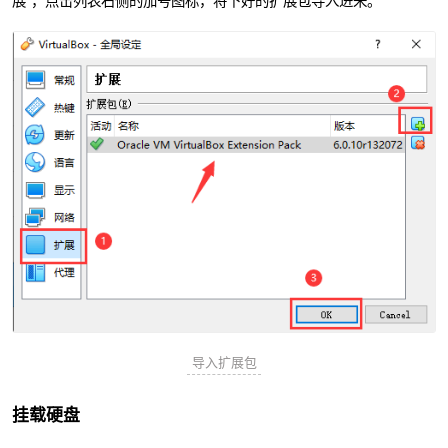
导入扩展包
挂载硬盘