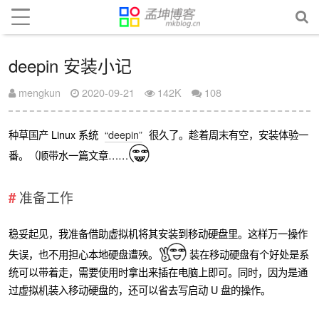
deepin 安装小记
mengkun
2020-09-21
142K
108
种草国产 Linux 系统
“deepin”
很久了。趁着周末有空，安装体验一
番。（顺带水一篇文章……
准备工作
稳妥起见，我准备借助虚拟机将其安装到移动硬盘里。这样万一操作
失误，也不用担心本地硬盘遭殃。
装在移动硬盘有个好处是系
统可以带着走，需要使用时拿出来插在电脑上即可。同时，因为是通
过虚拟机装入移动硬盘的，还可以省去写启动 U 盘的操作。