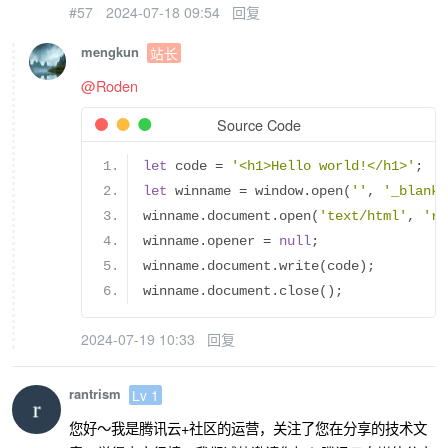
#57
2024-07-18 09:54
回复
            width
:
70px
;
 height
:
70px
;
 
            border
-
radius
:
18px
;
 backgr
mengkun
站长
            box
-
shadow
:
6px
6px
12px
va
@Roden
            cursor
:
 pointer
;
 transition
}
Source Code
.
btn
:
active 
{
let
 code 
=
'<h1>Hello world!</h1>'
;
            box
-
shadow
:
 inset 
4px
4px
8
let
 winname 
=
 window
.
open
(
''
,
'_blank'
            transform
:
 scale
(
0.96
);
winname
.
document
.
open
(
'text/html'
,
're
}
winname
.
opener 
=
null
;
        input
[
type
=
"range"
]
{
winname
.
document
.
write
(
code
);
-
webkit
-
appearance
:
 none
;
 w
winname
.
document
.
close
();
            background
:
var
(--
bg
-
color
)
            box
-
shadow
:
 inset 
2px
2px
5
2024-07-19 10:33
回复
}
        input
[
type
=
"range"
]::-
webkit
-
sl
-
webkit
-
appearance
:
 none
;
 w
rantrism
Lv 1
            background
:
var
(--
bg
-
color
)
您好～我是腾讯云+社区的运营，关注了您在分享的技术文
            box
-
shadow
:
2px
2px
5px
var