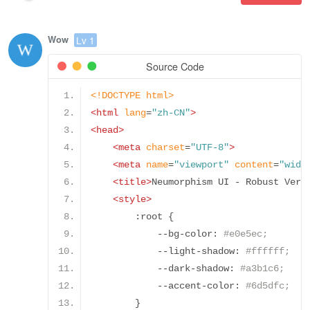
Wow
Lv 1
Source Code
<!DOCTYPE html>
<html
lang
=
"zh-CN"
>
<head>
<meta
charset
=
"UTF-8"
>
<meta
name
=
"viewport"
content
=
"widt
<title>
Neumorphism UI - Robust Vers
<style>
:
root 
{
--
bg
-
color
:
#e0e5ec;
--
light
-
shadow
:
#ffffff;
--
dark
-
shadow
:
#a3b1c6;
--
accent
-
color
:
#6d5dfc;
}