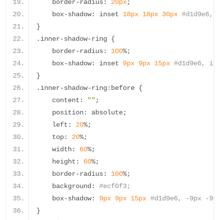
    border
-
radius
:
20px
;
    box
-
shadow
:
 inset 
18px
18px
30px
#d1d9e6, 
}
.
inner
-
shadow
-
ring 
{
    border
-
radius
:
100
%;
    box
-
shadow
:
 inset 
9px
9px
15px
#d1d9e6, in
}
.
inner
-
shadow
-
ring
:
before 
{
    content
:
""
;
    position
:
 absolute
;
    left
:
20
%;
    top
:
20
%;
    width
:
60
%;
    height
:
60
%;
    border
-
radius
:
100
%;
    background
:
#ecf0f3;
    box
-
shadow
:
9px
9px
15px
#d1d9e6, -9px -9p
}