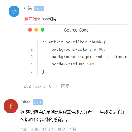
        let gl 
=
 canvas
.
getContext
(
'web
小沫
Lv 1
@前端er
css代码：
if
(!
gl
)
{
            document
.
body
.
innerHTML 
=
"
Source Code
}
else
{
::-
webkit
-
scrollbar
-
thumb 
{
const
 isWebGL2 
=
 gl instanc
    background
-
color
:
#F90;
    background
-
image
:
-
webkit
-
linear
-
g
// 适配版本的着色器
    border
-
radius
:
2em
;
const
 vsSource 
=
 isWebGL2 
?
}
`#
version 
300
 es
                in vec4 position
;
2021-03-18 16:17
回复
void
 main
()
{
 gl_Positi
`
attribute vec4 positio
fuhao
Lv 1
void
 main
()
{
 gl_Positi
欸 感觉博主的示例比生成器生成的好看。。生成器调了好
const
 fsSource 
=
 isWebGL2 
?
久都调不出立体的感觉。。
`#
version 
300
 es
#53
2020-11-22 00:02
回复
                precision highp 
float
;