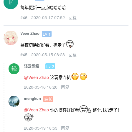
            gl
.
enableVertexAttribArray
(
每年更新一点点哈哈哈哈
            gl
.
vertexAttribPointer
(
posL
#46
2020-05-17 07:52
回复
const
 tLoc 
=
 gl
.
getUniformL
const
 rLoc 
=
 gl
.
getUniformL
Veen Zhao
Lv 1
昼夜切换好好看，扒走了
function
 render
(
time
)
{
if
(
canvas
.
width 
!==
 wi
#45
2020-05-15 08:28
回复
                    canvas
.
width 
=
 wind
轻云网络
Lv 2
                    canvas
.
height 
=
 win
                    gl
.
viewport
(
0
,
0
,
 c
@Veen Zhao
这玩意咋扒
}
2020-05-16 16:20
回复
                gl
.
uniform1f
(
tLoc
,
 time
                gl
.
uniform2f
(
rLoc
,
 canv
mengkun
站长
                gl
.
drawArrays
(
gl
.
TRIANG
@Veen Zhao
你的博客好好看
整个儿扒走了！
                requestAnimationFrame
(
r
}
            requestAnimationFrame
(
rende
2020-05-19 18:53
回复