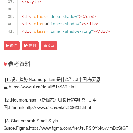
</style>
<div
class
=
"drop-shadow"
></div>
<div
class
=
"inner-shadow"
></div>
<div
class
=
"inner-shadow-ring"
></div>
运行
复制
文本
参考资料
[1].设计趋势 Neumorphism 是什么？.UI中国.布莱恩
臣.https://www.ui.cn/detail/514980.html
[2].Neumorphism（新拟态）UI设计趋势吗？.UI中
国.Frannnk.http://www.ui.cn/detail/359233.html
[3].Skeuomorph Small Style
Guide.Figma.https://www.figma.com/file/J1uPSOY5k577mDpSfGF