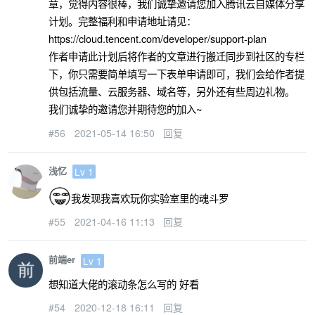
章，觉得内容很棒，我们诚挚邀请您加入腾讯云自媒体分享
}
计划。完整福利和申请地址请见：
</style>
https://cloud.tencent.com/developer/support-plan
</head>
作者申请此计划后将作者的文章进行搬迁同步到社区的专栏
<body>
下，你只需要简单填写一下表单申请即可，我们会给作者提
<canvas
id
=
"bg-canvas"
></canvas>
供包括流量、云服务器、域名等，另外还有些周边礼物。
<div
class
=
"container"
>
我们诚挚的邀请您并期待您的加入~
<h2>
智能渲染控制
</h2>
#56
2021-05-14 16:50
回复
<div
style
=
"
display
:
flex
;
 justi
<button
class
=
"btn"
>
⚛
</butt
浅忆
Lv 1
<button
class
=
"btn"
style
=
"
<button
class
=
"btn"
>
⚙
</butt
我发现我喜欢玩你实验室里的魂斗罗
</div>
#55
2021-04-16 11:13
回复
<input
type
=
"range"
min
=
"0"
max
<p
style
=
"
color
:#
888
;
 font
-
size
前端er
Lv 1
</div>
想知道大佬的滚动条怎么写的 好看
<script>
#54
2020-12-18 16:11
回复
const
 canvas 
=
 document
.
getElem