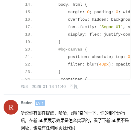
        body
,
 html 
{
            margin
:
0
;
 padding
:
0
;
 widt
            overflow
:
 hidden
;
 backgroun
            font
-
family
:
'Segoe UI'
,
 sa
            display
:
 flex
;
 justify
-
cont
}
#bg-canvas {
            position
:
 absolute
;
 top
:
0
;
            filter
:
 blur
(
40px
);
 opacity
}
.
container 
{
#58
2026-01-18 11:40
回复
            width
:
380px
;
 padding
:
40px
            background
:
var
(--
bg
-
color
)
            box
-
shadow
:
20px
20px
60px
Roden
Lv 1
            text
-
align
:
 center
;
 z
-
index
听说你有邮件提醒，哈哈，那好奇问一下，你的那个运行
}
后，在新tab页展示效果是怎么实现的，看了下新tab页不是
        h2 
{
 color
:
#444; margin-bottom
网址，也没有任何网页源代码
.
btn 
{