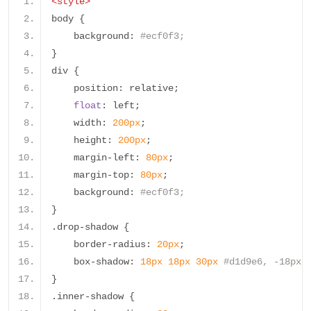
<style>
body 
{
    background
:
#ecf0f3;
}
div 
{
    position
:
 relative
;
float
:
 left
;
    width
:
200px
;
    height
:
200px
;
    margin
-
left
:
80px
;
    margin
-
top
:
80px
;
    background
:
#ecf0f3;
}
.
drop
-
shadow 
{
    border
-
radius
:
20px
;
    box
-
shadow
:
18px
18px
30px
#d1d9e6, -18px 
}
.
inner
-
shadow 
{