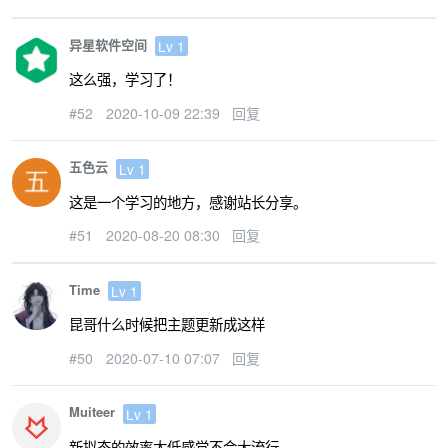
                uniform 
float
 u_time
;
异星软件空间
Lv 1
                uniform vec2 u_res
;
                out vec4 outColor
;
这么强，学习了！
void
 main
()
{
#52
2020-10-09 22:39
回复
                    vec2 uv 
=
 gl_FragCo
float
 color 
=
 sin
(
u
五色云
Lv 1
                    outColor 
=
 vec4
(
vec
}`
:
这是一个学习的地方，感谢站长分享。
`
precision highp 
float
;
#51
2020-08-20 08:30
回复
                uniform 
float
 u_time
;
                uniform vec2 u_res
;
Time
Lv 1
void
 main
()
{
昆哥什么时候把主题更新成这样
                    vec2 uv 
=
 gl_FragCo
float
 color 
=
 sin
(
u
#50
2020-07-10 07:07
回复
                    gl_FragColor 
=
 vec4
}`;
Muiteer
Lv 1
新拟态的效率太低感觉不会大流行。
function
 compile
(
source
,
 ty