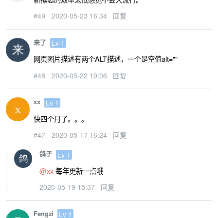
const
 s 
=
 gl
.
createShad
#49
2020-05-23 16:34
回复
                gl
.
shaderSource
(
s
,
 sour
                gl
.
compileShader
(
s
);
来了
Lv 1
return
 s
;
网页图片描述有两个ALT描述，一个是空值alt=""
}
#48
2020-05-22 19:06
回复
const
 program 
=
 gl
.
createPr
            gl
.
attachShader
(
program
,
 co
xx
Lv 1
            gl
.
attachShader
(
program
,
 co
快四个月了。。。
            gl
.
linkProgram
(
program
);
            gl
.
useProgram
(
program
);
#47
2020-05-17 16:24
回复
鸽子
Lv 1
const
 buf 
=
 gl
.
createBuffer
@xx
每年更新一点哦
            gl
.
bindBuffer
(
gl
.
ARRAY_BUFF
            gl
.
bufferData
(
gl
.
ARRAY_BUFF
2020-05-19 15:37
回复
const
 posLoc 
=
 gl
.
getAttrib
Fengzi
Lv 1