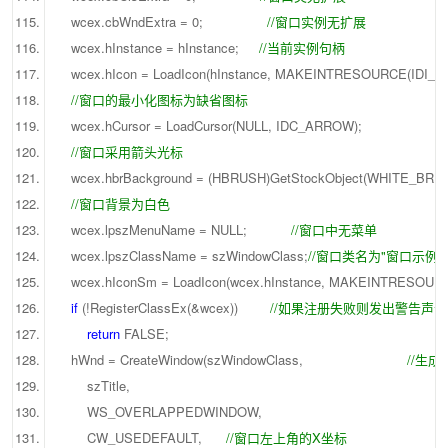
wcex.cbWndExtra = 0;
//窗口实例无扩展
wcex.hInstance = hInstance;
//当前实例句柄
wcex.hIcon = LoadIcon(hInstance, MAKEINTRESOURCE(IDI_AP
//窗口的最小化图标为缺省图标
wcex.hCursor = LoadCursor(NULL, IDC_ARROW);
//窗口采用箭头光标
wcex.hbrBackground = (HBRUSH)GetStockObject(WHITE_BRUS
//窗口背景为白色
wcex.lpszMenuName = NULL;
//窗口中无菜单
wcex.lpszClassName = szWindowClass;
//窗口类名为"窗口示例"
wcex.hIconSm = LoadIcon(wcex.hInstance, MAKEINTRESOURC
if
(!RegisterClassEx(&wcex))
//如果注册失败则发出警告声音
return
FALSE;
hWnd = CreateWindow(szWindowClass,
//生成
szTitle,
WS_OVERLAPPEDWINDOW,
CW_USEDEFAULT,
//窗口左上角的X坐标