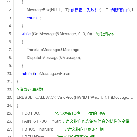
{
MessageBox(NULL, _T(
"创建窗口失败！"
), _T(
"创建窗口"
), N
return
1;
}
while
(GetMessage(&Message, 0, 0, 0))
//消息循环
{
TranslateMessage(&Message);
DispatchMessage(&Message);
}
return
(
int
)Message.wParam;
}
//消息处理函数
LRESULT CALLBACK WndProc(HWND hWnd, UINT iMessage, UIN
{
HDC hDC;
//定义指向设备上下文的句柄
PAINTSTRUCT PtStr;
//定义指向包含绘图信息的结构体变量
HBRUSH hBrush;
//定义指向画刷的句柄
HPEN hPen;
//定义指向画笔的句柄