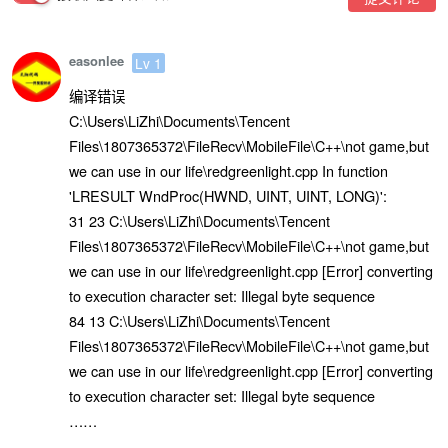
easonlee
Lv 1
编译错误
C:\Users\LiZhi\Documents\Tencent
Files\1807365372\FileRecv\MobileFile\C++\not game,but
we can use in our life\redgreenlight.cpp In function
'LRESULT WndProc(HWND, UINT, UINT, LONG)':
31 23 C:\Users\LiZhi\Documents\Tencent
Files\1807365372\FileRecv\MobileFile\C++\not game,but
we can use in our life\redgreenlight.cpp [Error] converting
to execution character set: Illegal byte sequence
84 13 C:\Users\LiZhi\Documents\Tencent
Files\1807365372\FileRecv\MobileFile\C++\not game,but
we can use in our life\redgreenlight.cpp [Error] converting
to execution character set: Illegal byte sequence
……