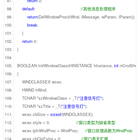
return
0;
default
:
//其他消息处理程序
return
(DefWindowProc(hWnd, iMessage, wParam, lParam));
break
;
}
return
0;
}
BOOLEAN InitWindowClass(HINSTANCE hInstance,
int
nCmdS
{
WNDCLASSEX wcex;
HWND hWnd;
TCHAR *szWindowClass = _T(
"注意信号灯"
);
TCHAR *szTitle = _T(
"注意信号灯"
);
wcex.cbSize =
sizeof
(WNDCLASSEX);
wcex.style = 0;
//窗口类型为缺省类型
wcex.lpfnWndProc = WndProc;
//窗口处理函数为WndProc
wcex.cbClsExtra = 0;
//窗口类无扩展