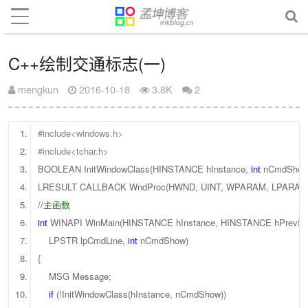
C++绘制交通标志(一)
mengkun
2016-10-18
3.8K
2
#include<windows.h>
#include<tchar.h>
BOOLEAN InitWindowClass(HINSTANCE hInstance,
int
nCmdShow
LRESULT CALLBACK WndProc(HWND, UINT, WPARAM, LPARAM
//主函数
int
WINAPI WinMain(HINSTANCE hInstance, HINSTANCE hPrevIns
LPSTR lpCmdLine,
int
nCmdShow)
{
MSG Message;
if
(!InitWindowClass(hInstance, nCmdShow))