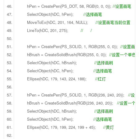
hPen = CreatePen(PS_DOT, 58, RGB(0, 0, 0));
//设置画笔
SelectObject(hDC, hPen);
//选择画笔
MoveToEx(hDC, 201, 164, NULL);
//设置画笔当前位置
LineTo(hDC, 201, 275);
// /
hPen = CreatePen(PS_SOLID, 1, RGB(255, 0, 0));
//设置画
hBrush = CreateSolidBrush(RGB(255, 0, 0));
//设置一个单色
SelectObject(hDC, hBrush);
//选择画刷
SelectObject(hDC, hPen);
//选择画笔
Ellipse(hDC, 179, 143, 224, 188);
//红灯
hPen = CreatePen(PS_SOLID, 1, RGB(236, 240, 20));
//设
hBrush = CreateSolidBrush(RGB(236, 240, 20));
//设置一个
SelectObject(hDC, hBrush);
//选择画刷
SelectObject(hDC, hPen);
//选择画笔
Ellipse(hDC, 179, 199, 224, 199 + 45);
//黄灯