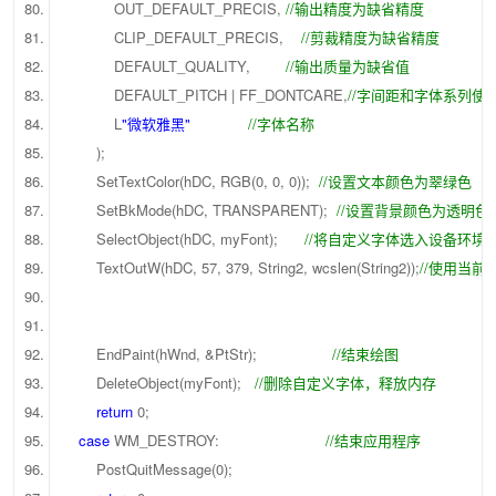
OUT_DEFAULT_PRECIS,
//输出精度为缺省精度
CLIP_DEFAULT_PRECIS,
//剪裁精度为缺省精度
DEFAULT_QUALITY,
//输出质量为缺省值
DEFAULT_PITCH | FF_DONTCARE,
//字间距和字体系列
L
"微软雅黑"
//字体名称
);
SetTextColor(hDC, RGB(0, 0, 0));
//设置文本颜色为翠绿色
SetBkMode(hDC, TRANSPARENT);
//设置背景颜色为透明
SelectObject(hDC, myFont);
//将自定义字体选入设备环境
TextOutW(hDC, 57, 379, String2, wcslen(String2));
//使用当
EndPaint(hWnd, &PtStr);
//结束绘图
DeleteObject(myFont);
//删除自定义字体，释放内存
return
0;
case
WM_DESTROY:
//结束应用程序
PostQuitMessage(0);