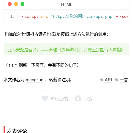
HTML
<script
src
=
"http://你的网址.cn/api.php"
></scri
下面的这个“随机古诗名句”就是按照上述方法进行的调用：
此心安处是吾乡。——苏轼《少年游·南海归赠王定国侍人寓娘》
（↑↑↑ 刷新一下页面，会有不同的句子）
本文作者为
mengkun
，转载请注明。
API
一言
50
人点赞
打赏
发表评论