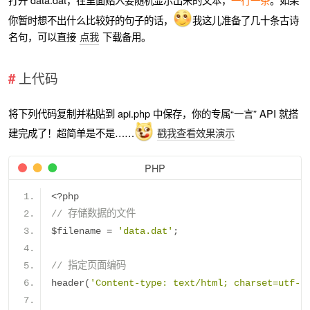
你暂时想不出什么比较好的句子的话，
我这儿准备了几十条古诗
名句，可以直接
点我
下载备用。
上代码
将下列代码复制并粘贴到 api.php 中保存，你的专属“一言” API 就搭
建完成了！超简单是不是……
戳我查看效果演示
PHP
<?
php
// 存储数据的文件
$filename 
=
'data.dat'
;
// 指定页面编码
header
(
'Content-type: text/html; charset=utf-8