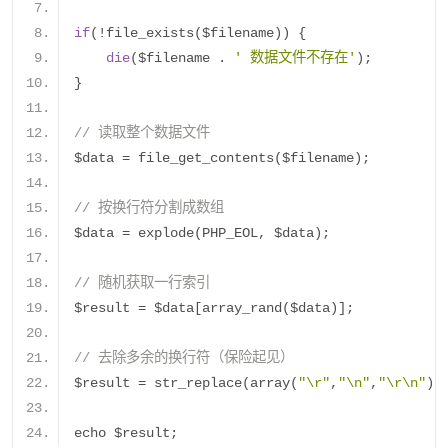
if
(!
file_exists
(
$filename
))
{
die
(
$filename 
.
' 数据文件不存在'
);
}
// 读取整个数据文件
$data 
=
 file_get_contents
(
$filename
);
// 按换行符分割成数组
$data 
=
 explode
(
PHP_EOL
,
 $data
);
// 随机获取一行索引
$result 
=
 $data
[
array_rand
(
$data
)];
// 去除多余的换行符（保险起见）
$result 
=
 str_replace
(
array
(
"\r"
,
"\n"
,
"\r\n"
),
echo $result
;