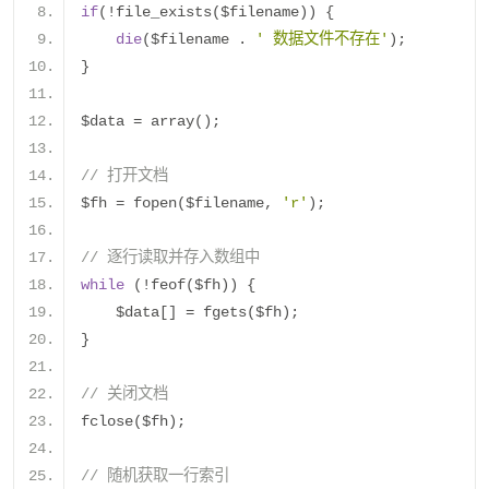
if
(!
file_exists
(
$filename
))
{
die
(
$filename 
.
' 数据文件不存在'
);
}
$data 
=
 array
();
// 打开文档
$fh 
=
 fopen
(
$filename
,
'r'
);
// 逐行读取并存入数组中
while
(!
feof
(
$fh
))
{
    $data
[]
=
 fgets
(
$fh
);
}
// 关闭文档
fclose
(
$fh
);
// 随机获取一行索引