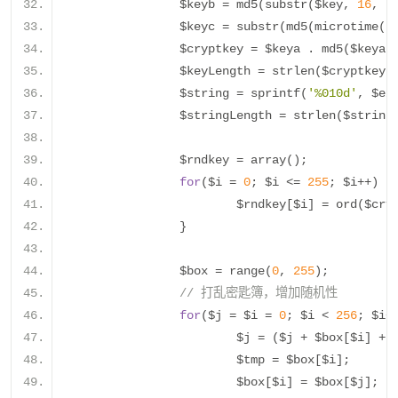
		$keyb 
=
 md5
(
substr
(
$key
,
16
,
1
		$keyc 
=
 substr
(
md5
(
microtime
()
		$cryptkey 
=
 $keya 
.
 md5
(
$keya 
		$keyLength 
=
 strlen
(
$cryptkey
)
		$string 
=
 sprintf
(
'%010d'
,
 $ex
		$stringLength 
=
 strlen
(
$string
		$rndkey 
=
 array
();
for
(
$i 
=
0
;
 $i 
<=
255
;
 $i
++)
{
			$rndkey
[
$i
]
=
 ord
(
$cry
}
		$box 
=
 range
(
0
,
255
);
// 打乱密匙簿，增加随机性
for
(
$j 
=
 $i 
=
0
;
 $i 
<
256
;
 $i
+
			$j 
=
(
$j 
+
 $box
[
$i
]
+
 
			$tmp 
=
 $box
[
$i
];
			$box
[
$i
]
=
 $box
[
$j
];