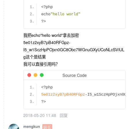
<?
php 
echo
"hello world"
?>
我把echo"hello world"拿去加密
5e01z2xyB7pB40RFGpz-
I5_w1SczHpPOjxn0GC8Obc7WGnuGXyUCoNLcSViUL
g这个是结果
我可以直接引用吗？
Source Code
<?
php
5e01z2xyB7pB40RFGpz
-
I5_w1SczHpPOjxn0GC
?>
2018-05-20 11:48
回复
mengkun
站长