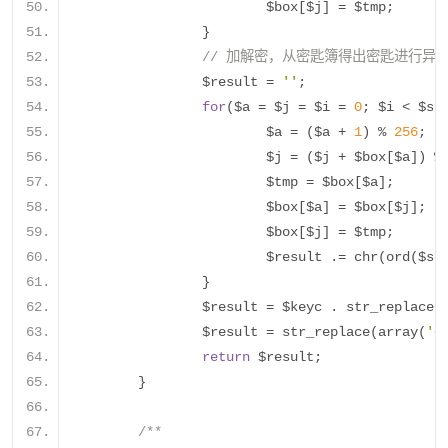
			$box
[
$j
]
=
 $tmp
;
}
// 加解密，从密匙簿得出密匙进行异
		$result 
=
''
;
for
(
$a 
=
 $j 
=
 $i 
=
0
;
 $i 
<
 $st
			$a 
=
(
$a 
+
1
)
%
256
;
			$j 
=
(
$j 
+
 $box
[
$a
])
%
			$tmp 
=
 $box
[
$a
];
			$box
[
$a
]
=
 $box
[
$j
];
			$box
[
$j
]
=
 $tmp
;
			$result 
.=
 chr
(
ord
(
$st
}
		$result 
=
 $keyc 
.
 str_replace
(
		$result 
=
 str_replace
(
array
(
'+
return
 $result
;
}
/**