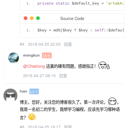
private
static
 $default_key 
=
'a!takA:d
Source Code
$key 
=
 md5
(
$key 
?
 $key 
:
self
::
$default
#9
2018-04-25 22:03
回复
mengkun
站长
@Chiahong
這裏的確有問題，感謝指正！
2018-04-27 08:10
回复
Ivan
Lv 1
博主，您好，关注您的博客很久了。第一次评论，
，
我是一名初二的学生，我想学习编程，应该先学习哪种语
言？
#8
2018-04-25 19:17
回复