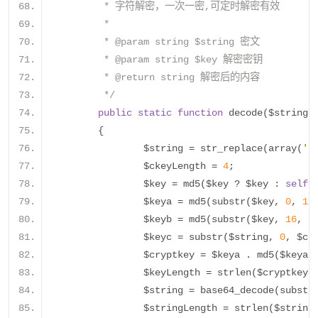
	 * 字符解密，一次一密,可定时解密有效
	 * 
	 * @param string $string 密文
	 * @param string $key 解密密钥
	 * @return string 解密后的内容
	 */
public
static
function
 decode
(
$string
,
{
		$string 
=
 str_replace
(
array
(
'-
		$ckeyLength 
=
4
;
		$key 
=
 md5
(
$key 
?
 $key 
:
self
:
		$keya 
=
 md5
(
substr
(
$key
,
0
,
16
		$keyb 
=
 md5
(
substr
(
$key
,
16
,
1
		$keyc 
=
 substr
(
$string
,
0
,
 $ck
		$cryptkey 
=
 $keya 
.
 md5
(
$keya 
		$keyLength 
=
 strlen
(
$cryptkey
)
		$string 
=
 base64_decode
(
substr
		$stringLength 
=
 strlen
(
$string