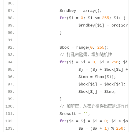
		$rndkey 
=
 array
();
for
(
$i 
=
0
;
 $i 
<=
255
;
 $i
++)
{
			$rndkey
[
$i
]
=
 ord
(
$cry
}
		$box 
=
 range
(
0
,
255
);
// 打乱密匙簿，增加随机性
for
(
$j 
=
 $i 
=
0
;
 $i 
<
256
;
 $i
+
			$j 
=
(
$j 
+
 $box
[
$i
]
+
 
			$tmp 
=
 $box
[
$i
];
			$box
[
$i
]
=
 $box
[
$j
];
			$box
[
$j
]
=
 $tmp
;
}
// 加解密，从密匙簿得出密匙进行异
		$result 
=
''
;
for
(
$a 
=
 $j 
=
 $i 
=
0
;
 $i 
<
 $st
			$a 
=
(
$a 
+
1
)
%
256
;