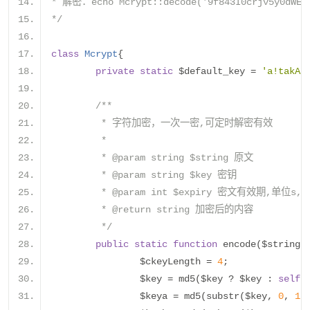
* 解密：echo Mcrypt::decode('9f843I0crjv5y0dWE_-
*/
class
Mcrypt
{
private
static
 $default_key 
=
'a!takA:
/**
	 * 字符加密，一次一密,可定时解密有效
	 * 
	 * @param string $string 原文
	 * @param string $key 密钥
	 * @param int $expiry 密文有效期,单位s
	 * @return string 加密后的内容
	 */
public
static
function
 encode
(
$string
,
		$ckeyLength 
=
4
;
		$key 
=
 md5
(
$key 
?
 $key 
:
self
:
		$keya 
=
 md5
(
substr
(
$key
,
0
,
16