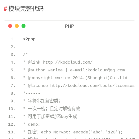
模块完整代码
PHP
<?
php
/*
* @link http://kodcloud.com/
* @author warlee | e-mail:kodcloud@qq.com
* @copyright warlee 2014.(Shanghai)Co.,Ltd
* @license http://kodcloud.com/tools/licenses/
*------
* 字符串加解密类；
* 一次一密；且定时解密有效
* 可用于加密&动态key生成
* demo：	
* 加密：echo Mcrypt::encode('abc','123');