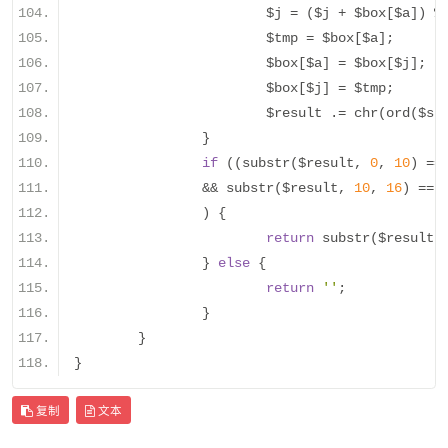
			$j 
=
(
$j 
+
 $box
[
$a
])
%
			$tmp 
=
 $box
[
$a
];
			$box
[
$a
]
=
 $box
[
$j
];
			$box
[
$j
]
=
 $tmp
;
			$result 
.=
 chr
(
ord
(
$st
}
if
((
substr
(
$result
,
0
,
10
)
==
&&
 substr
(
$result
,
10
,
16
)
==
 
)
{
return
 substr
(
$result
,
}
else
{
return
''
;
}
}
}
复制
文本