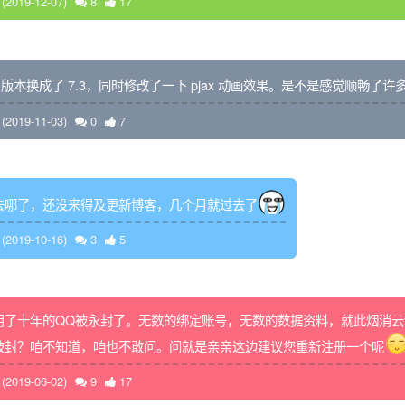
2019-12-07)
8
17
P 版本换成了 7.3，同时修改了一下 pjax 动画效果。是不是感觉顺畅了许
2019-11-03)
0
7
去哪了，还没来得及更新博客，几个月就过去了
2019-10-16)
3
5
用了十年的QQ被永封了。无数的绑定账号，无数的数据资料，就此烟消云
被封？咱不知道，咱也不敢问。问就是亲亲这边建议您重新注册一个呢
2019-06-02)
9
17