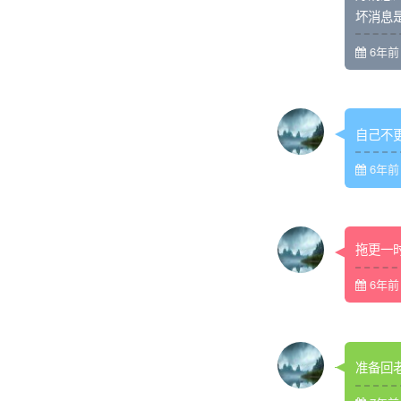
坏消息
6年前 (
自己不
6年前 (
拖更一
6年前 (
准备回