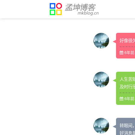
好像很
6年前 (
人生苦
及时行
6年前 (
转眼间
好消息