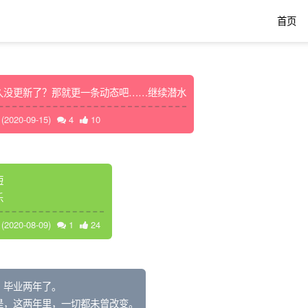
首页
久没更新了？那就更一条动态吧……继续潜水
2020-09-15)
4
10
短
乐
2020-08-09)
1
24
，毕业两年了。
是，这两年里，一切都未曾改变。