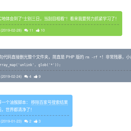
实地体会到了“士别三日，当刮目相看”！看来我要努力抓紧学习了！
2019-02-28)
11
10
一句代码直接删光整个文件夹，简直是 PHP 版的
！非常残暴，小
rm -rf *
rray_map('unlink', glob('*'));
2019-02-24)
4
9
荐一个油猴脚本：
移除百家号搜索结果
后，世界都清净了！
2019-01-23)
2
3