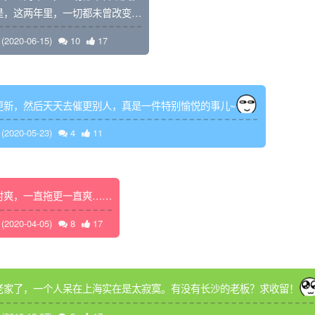
是，这两年里，一切都未曾改变…
2020-06-15)
10
17
更新，然后天天去催更别人，真是一件特别愉悦的事儿~
2020-05-23)
4
11
时爽，一直拖更一直爽……
2020-04-05)
8
17
老家了，一个人呆在上海实在是太寂寞。有没有长沙的老板？求收留！